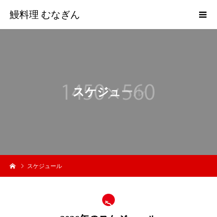
鰻料理 むなぎん
ス
ケ
ジ
ュ
ー
ル
スケジュール