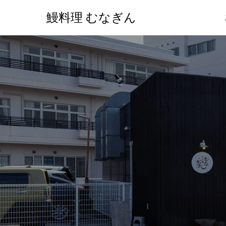
鰻料理 むなぎん