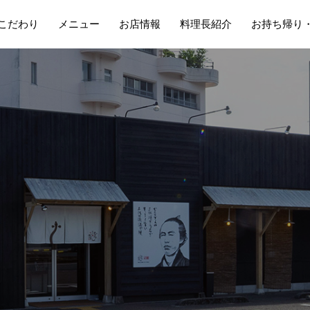
こだわり
メニュー
お店情報
料理長紹介
お持ち帰り
お
い
わ
せ